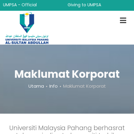
Langkau
UMPSA - Official
Giving to UMPSA
ke
kandungan
utama
Maklumat Korporat
Breadcrumb
Utama
Info
Maklumat Korporat
Universiti Malaysia Pahang berhasrat