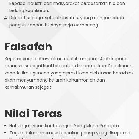
kepada industri dan masyarakat berdasarkan nic dan
bidang kepakaran.
Diiktiraf sebagai sebuah institusi yang mengamalkan
pengurusandan budaya kerja cemerlang.
Falsafah
Kepercayaan
bahawa
ilmu
adalah
amanah
Allah
kepada
manusia
sebagai
khalifah
untuk
dimanfaatkan
.
Penekanan
kepada
ilmu
gunaan
yang
dipraktikkan
oleh
insan
berakhlak
akan
menyumbang
ke
arah
keharmonian
dan
kemakmuran
sejagat
.
Nilai
Teras
Hubungan
yang
kuat
dengan
Yang
Maha
Pencipta
.
Teguh
dalam
mempertahankan
prinsip
yang
disepakati
.