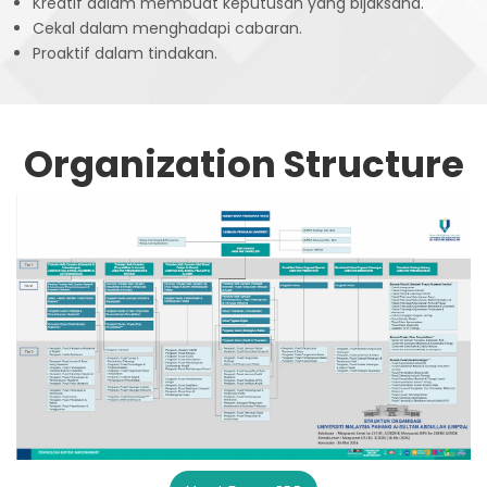
Kreatif
dalam
membuat
keputusan
yang
bijaksana
.
Cekal
dalam
menghadapi
cabaran
.
Proaktif
dalam
tindakan
.
Organization Structure