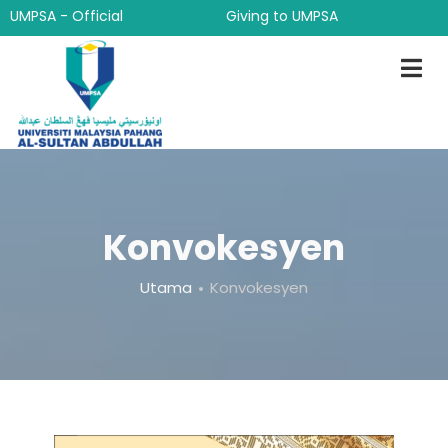
Langkau
UMPSA - Official
Giving to UMPSA
ke
kandungan
utama
Konvokesyen
Breadcrumb
Utama
Konvokesyen