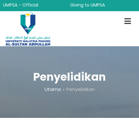
Langkau
UMPSA - Official
Giving to UMPSA
ke
kandungan
utama
Penyelidikan
Breadcrumb
Utama
Penyelidikan